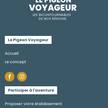
LE PIGEON  
VOYAGEUR
LES INC
O
NT
O
URNABLES
DE
NOS RÉGI
O
N
S
Le Pigeon Voyageur
Accueil
Le concept
Participer à l'aventure
Proposer votre établissement