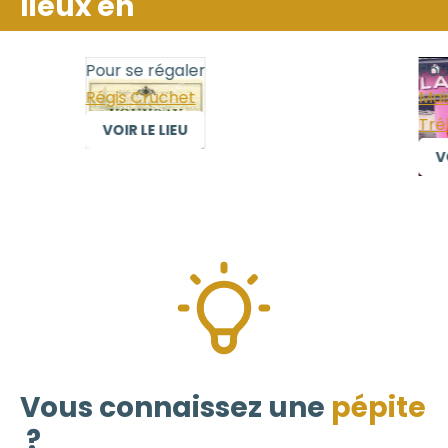
lieux en
Pour se régaler
Pour
Régis Cruchet
Mais
Trél
VOIR LE LIEU
VOI
Vous connaissez une
pépite
?