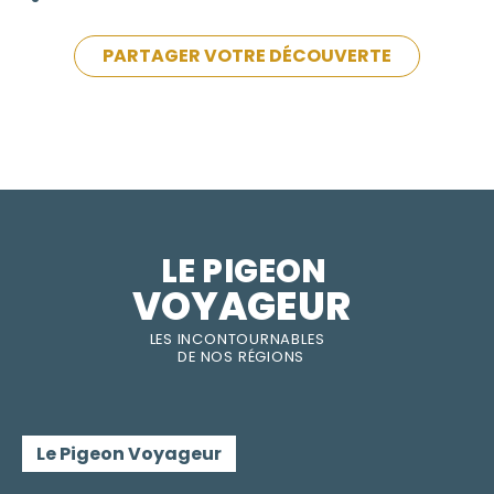
PARTAGER VOTRE DÉCOUVERTE
LE PIGEON  
VOYAGEUR
LES INC
O
NT
O
URNABLES
DE
NOS RÉGI
O
N
S
Le Pigeon Voyageur