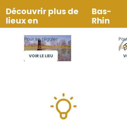
Découvrir plus de
Bas-
lieux en
Rhin
Pour se régaler
Pour s
Les Brasseurs du Ried
Au Bra
VOIR LE LIEU
VOIR 