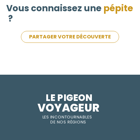
Vous connaissez une
pépite
?
PARTAGER VOTRE DÉCOUVERTE
LE PIGEON  
VOYAGEUR
LES INC
O
NT
O
URNABLES
DE
NOS RÉGI
O
N
S