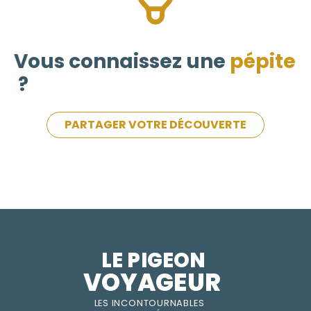
Vous connaissez une
pépite
?
PARTAGER VOTRE DÉCOUVERTE
LE PIGEON  
VOYAGEUR
LES INC
O
NT
O
URNABLES