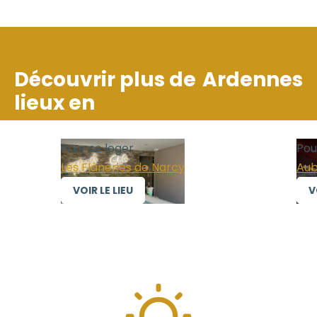
Découvrir plus de
Ardennes
lieux en
Pour se loger
Pour 
Les Flâneries de Narcy
Aube
VOIR LE LIEU
VOI