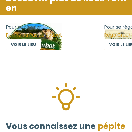
en
Pour se régaler
oubot
Régis Cruchet
VOIR LE LIEU
Vous connaissez une
pépite