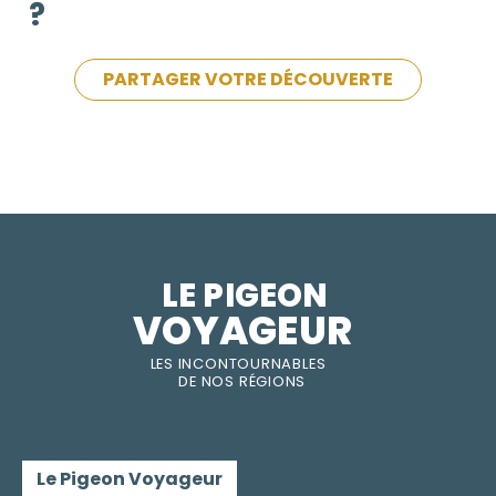
?
PARTAGER VOTRE DÉCOUVERTE
LE PIGEON  
VOYAGEUR
LES INC
O
NT
O
URNABLES
DE
NOS RÉGI
O
N
S
Le Pigeon Voyageur