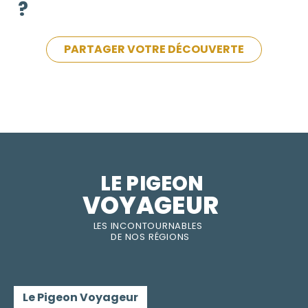
?
PARTAGER VOTRE DÉCOUVERTE
LE PIGEON  
VOYAGEUR
LES INC
O
NT
O
URNABLES
DE
NOS RÉGI
O
N
S
Le Pigeon Voyageur