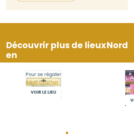
Découvrir plus de lieux
Nord
en
Pour se régaler
Pour
Régis Cruchet
Mais
Trél
VOIR LE LIEU
VOI