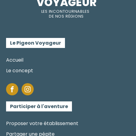
VOYAGEUR
LES INC
O
NT
O
URNABLES
DE
NOS RÉGI
O
N
S
Le Pigeon Voyageur
Accueil
Le concept
Participer à l'aventure
Proposer votre établissement
Partager une pépite