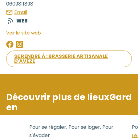
0609811898
Email
WEB
Voir le site web
SE RENDRE À : BRASSERIE ARTISANALE
D'AVÈZE
Découvrir plus de lieux
Gard
en
Pour se régaler, Pour se loger, Pour
Pour
s'évader
Le P