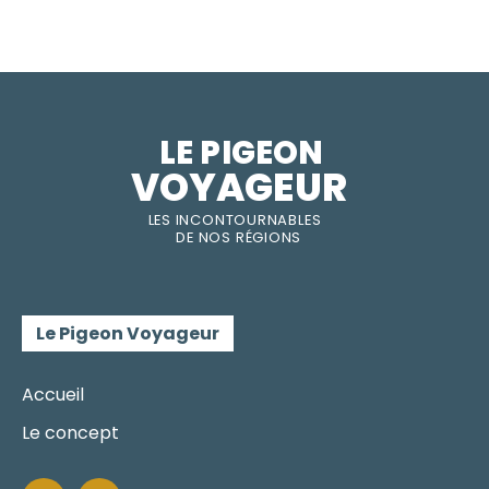
LE PIGEON  
VOYAGEUR
LES INC
O
NT
O
URNABLES
DE
NOS RÉGI
O
N
S
Le Pigeon Voyageur
Accueil
Le concept