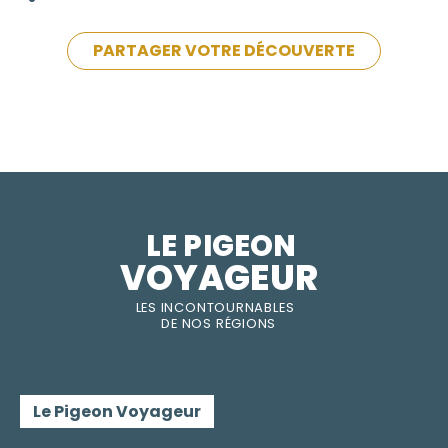
PARTAGER VOTRE DÉCOUVERTE
LE PIGEON  
VOYAGEUR
LES INC
O
NT
O
URNABLES
DE
NOS RÉGI
O
N
S
Le Pigeon Voyageur