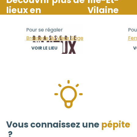
Découvrir plus de
Ille-Et-
lieux en
Vilaine
Pour se régaler
Pour
Brasserie du Vieux Singe
Ferm
VOIR LE LIEU
VO
Vous connaissez une
pépite
?