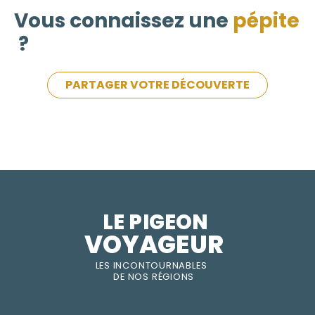
Vous connaissez une
pépite
?
PARTAGER VOTRE DÉCOUVERTE
LE PIGEON  
VOYAGEUR
LES INC
O
NT
O
URNABLES
DE
NOS RÉGI
O
N
S