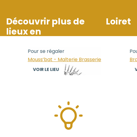
Découvrir plus de
Loiret
lieux en
Pour se régaler
Pour
Mouss’bat - Malterie Brasserie
Bras
VOIR LE LIEU
VO