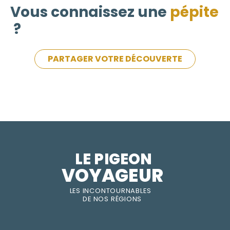
Vous connaissez une
pépite
?
PARTAGER VOTRE DÉCOUVERTE
LE PIGEON  
VOYAGEUR
LES INC
O
NT
O
URNABLES
DE
NOS RÉGI
O
N
S