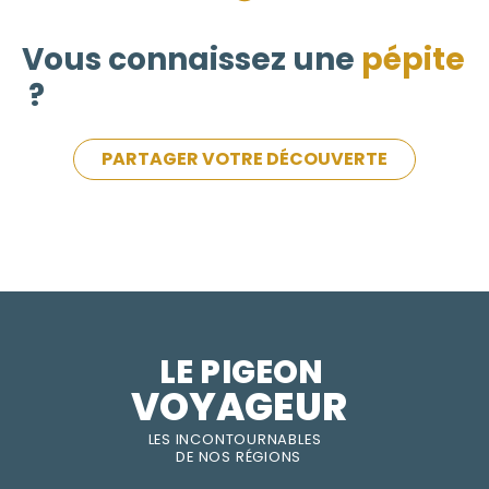
Vous connaissez une
pépite
?
PARTAGER VOTRE DÉCOUVERTE
LE PIGEON  
VOYAGEUR
LES INC
O
NT
O
URNABLES
DE
NOS RÉGI
O
N
S