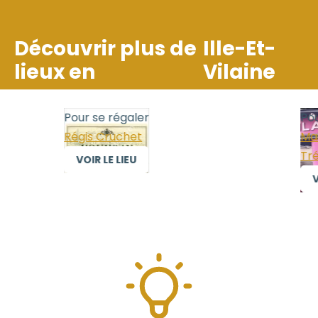
Découvrir plus de
Ille-Et-
lieux en
Vilaine
Pour se régaler
Pour
Régis Cruchet
Mais
Trél
VOIR LE LIEU
VO