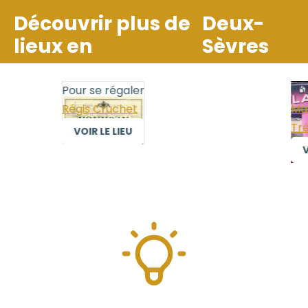
Découvrir plus de
Deux-
lieux en
Sèvres
Pour se régaler
Pour
Régis Cruchet
Mais
Trél
VOIR LE LIEU
VO