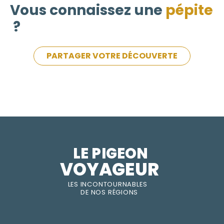
Vous connaissez une
pépite
?
PARTAGER VOTRE DÉCOUVERTE
LE PIGEON  
VOYAGEUR
LES INC
O
NT
O
URNABLES
DE
NOS RÉGI
O
N
S