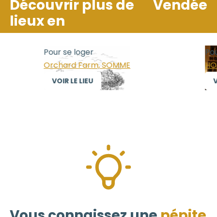
Découvrir plus de
Vendée
lieux en
Pour se loger
Pour
Orchard Farm, SOMME
HOTE
VOIR LE LIEU
VO
Vous connaissez une
pépite