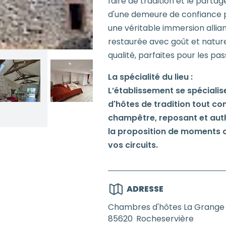
faire de tradition et le partag
d'une demeure de confiance p
une véritable immersion alli
restaurée avec goût et natur
qualité, parfaites pour les pas
La spécialité du lieu :
L’établissement se spéciali
d'hôtes de tradition tout con
champêtre, reposant et auth
la proposition de moments co
vos circuits.
ADRESSE
Chambres d'hôtes La Grange 
85620
Rocheservière