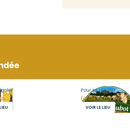
ndée
égaler
Pour se régaler
ap
Ferme du Pas de Sou
LIEU
VOIR LE LIEU