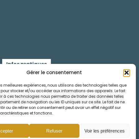
Infos pratiques
Gérer le consentement
Contactez-nous
 les meilleures expériences, nous utilisons des technologies telles que
 pour stocker et/ou accéder aux informations des appareils. Le fait
Mentions légales
r à ces technologies nous permettra de traiter des données telles
ortement de navigation ou les ID uniques sur ce site. Le fait de ne
Cookies
ir ou de retirer son consentement peut avoir un effet négatif sur
aractéristiques et fonctions.
cepter
Refuser
Voir les préférences