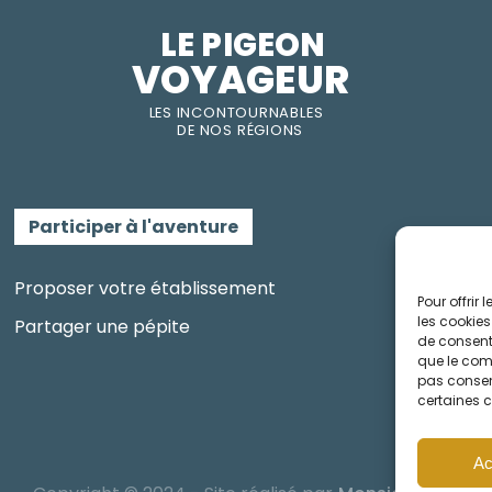
LE PIGEON  
VOYAGEUR
LES INC
O
NT
O
URNABLES
DE
NOS RÉGI
O
N
S
Participer à l'aventure
Proposer votre établissement
Pour offrir
les cookies
Partager une pépite
de consenti
que le comp
pas consent
certaines c
Ac