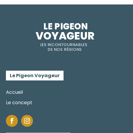
LE PIGEON  
VOYAGEUR
LES INC
O
NT
O
URNABLES
DE
NOS RÉGI
O
N
S
Le Pigeon Voyageur
Accueil
Le concept