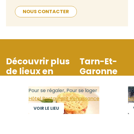
NOUS CONTACTER
Découvrir plus
Tarn-Et-
de lieux en
Garonne
Pour se régaler, Pour se loger
Pour
Hôtel Restaurant Renaissance
Hôte
VOIR LE LIEU
VO