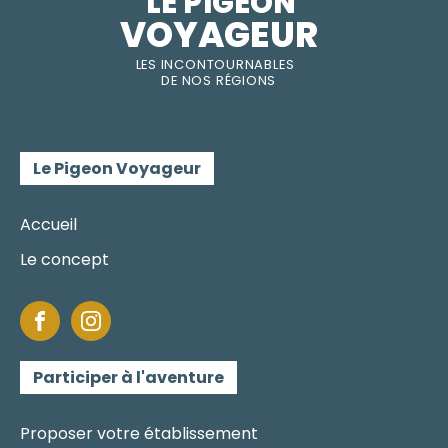
LE PIGEON  
VOYAGEUR
LES INC
O
NT
O
URNABLES
DE
NOS RÉGI
O
N
S
Le Pigeon Voyageur
Accueil
Le concept
Participer à l'aventure
Proposer votre établissement