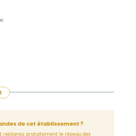
nc
R
ndes de cet établissement ?
t rejoignez gratuitement le réseau des