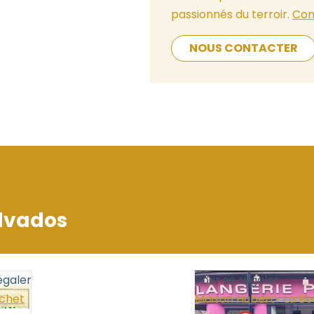
passionnés du terroir.
Con
NOUS CONTACTER
lvados
égaler
Pour se régaler
uchet
Maison Hubert- La Bo