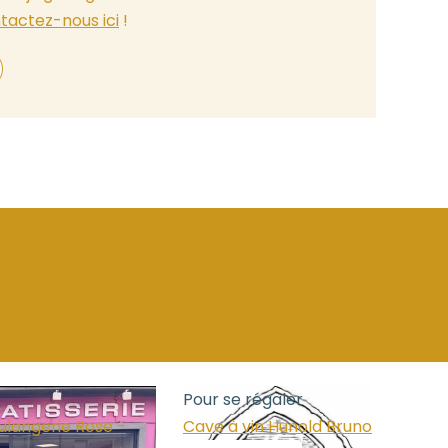
tactez-nous ici
!
Pour se régaler
ulangerie Rose -
Cave à vin Hunold Bruno