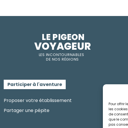
LE PIGEON  
VOYAGEUR
LES INC
O
NT
O
URNABLES
DE
NOS RÉGI
O
N
S
Participer à l'aventure
Proposer votre établissement
Pour offrir
les cookies
Partager une pépite
de consenti
que le comp
pas consent