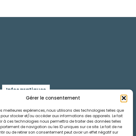
Infos pratiques
Gérer le consentement
Contactez-nous
 les meilleures expériences, nous utilisons des technologies telles que
 pour stocker et/ou accéder aux informations des appareils. Le fait
Mentions légales
r à ces technologies nous permettra de traiter des données telles
ortement de navigation ou les ID uniques sur ce site. Le fait de ne
Cookies
ir ou de retirer son consentement peut avoir un effet négatif sur