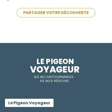
PARTAGER VOTRE DÉCOUVERTE
LE PIGEON  
VOYAGEUR
LES INC
O
NT
O
URNABLES
DE
NOS RÉGI
O
N
S
Le Pigeon Voyageur