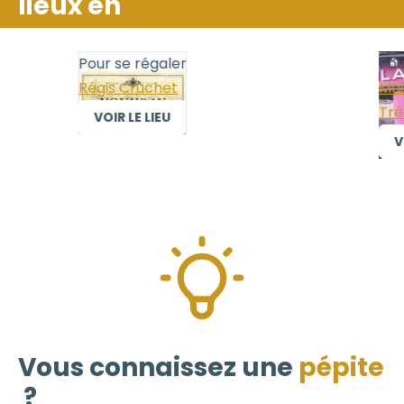
lieux en
Pour se régaler
Pour s
Régis Cruchet
Maison
Trélaz
VOIR LE LIEU
VOIR 
Vous connaissez une
pépite
?