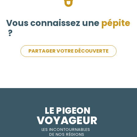
Vous connaissez une
pépite
?
PARTAGER VOTRE DÉCOUVERTE
LE PIGEON  
VOYAGEUR
LES INC
O
NT
O
URNABLES
DE
NOS RÉGI
O
N
S