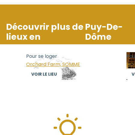
Découvrir plus de
Puy-De-
lieux en
Dôme
Pour se loger
Pour se
Orchard Farm, SOMME
HOTEL 
VOIR LE LIEU
VOIR 