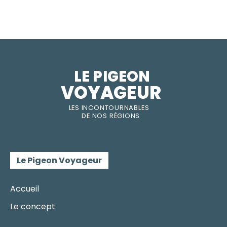
LE PIGEON  
VOYAGEUR
LES INC
O
NT
O
URNABLES
DE
NOS RÉGI
O
N
S
Le Pigeon Voyageur
Accueil
Le concept