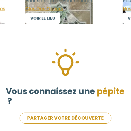
Pour se régaler, Pour se loger
Pour 
s
Clos Des Oliviers
Hoste
VOIR LE LIEU
VOI
Vous connaissez une
pépite
?
PARTAGER VOTRE DÉCOUVERTE