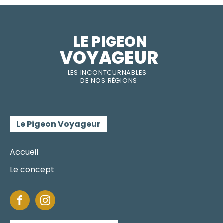
LE PIGEON  
VOYAGEUR
LES INC
O
NT
O
URNABLES
DE
NOS RÉGI
O
N
S
Le Pigeon Voyageur
Accueil
Le concept