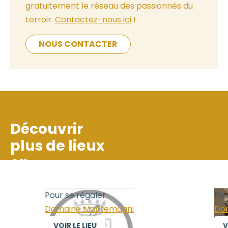
gratuitement le réseau des passionnés du
terroir.
Contactez-nous ici
!
NOUS CONTACTER
Découvrir
Département
plus de lieux
non trouvé
en
Pour se régaler
Pour
Domaine Montemagni
Doma
VOIR LE LIEU
VOI