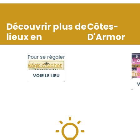
Découvrir plus de
Côtes-
lieux en
D'Armor
Pour se régaler
Pour
Régis Cruchet
Mais
Trél
VOIR LE LIEU
VOI