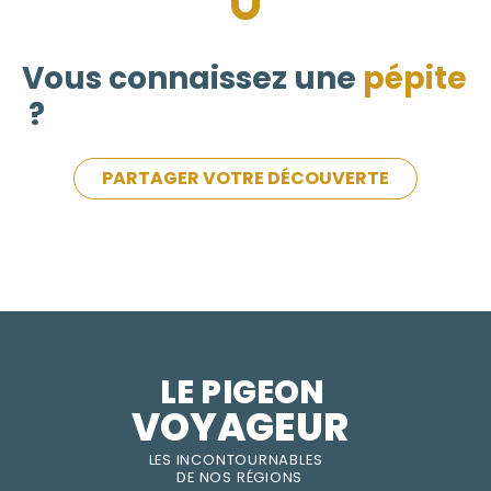
Vous connaissez une
pépite
?
PARTAGER VOTRE DÉCOUVERTE
LE PIGEON  
VOYAGEUR
LES INC
O
NT
O
URNABLES
DE
NOS RÉGI
O
N
S