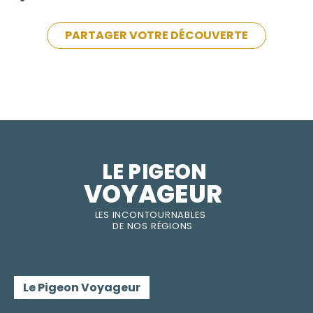
PARTAGER VOTRE DÉCOUVERTE
LE PIGEON  
VOYAGEUR
LES INC
O
NT
O
URNABLES
DE
NOS RÉGI
O
N
S
Le Pigeon Voyageur