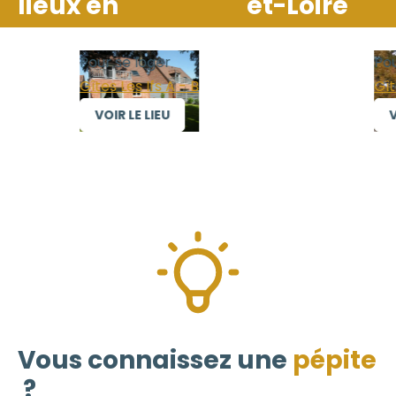
lieux en
et-Loire
Pour se loger
Pour
Gîtes Les Ifs A - B
Gîte
VOIR LE LIEU
VO
Vous connaissez une
pépite
?