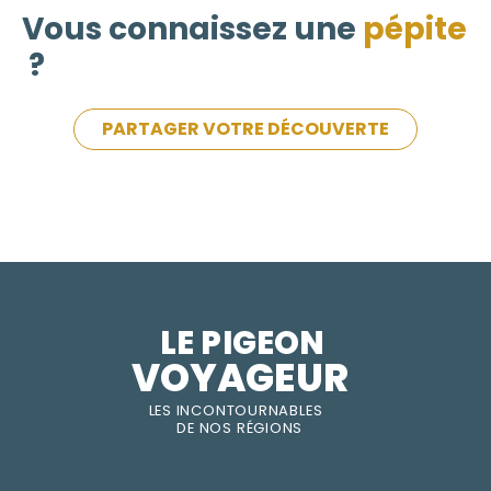
Vous connaissez une
pépite
?
PARTAGER VOTRE DÉCOUVERTE
LE PIGEON  
VOYAGEUR
LES INC
O
NT
O
URNABLES
DE
NOS RÉGI
O
N
S