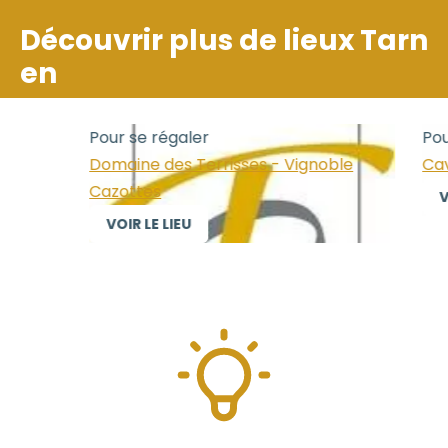
Découvrir plus de lieux
Tarn
en
Pour se régaler
Pour
Domaine des Terrisses - Vignoble
Cave
Cazottes
VO
VOIR LE LIEU