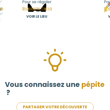
Pour se régaler
Pour
e
Brasserie Terra
Bras
VOIR LE LIEU
VO
Vous connaissez une
pépite
?
PARTAGER VOTRE DÉCOUVERTE