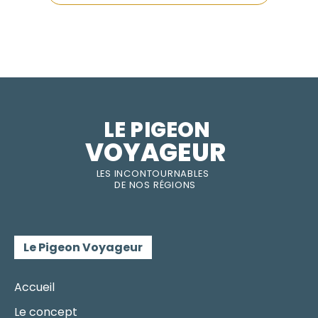
LE PIGEON  
VOYAGEUR
LES INC
O
NT
O
URNABLES
DE
NOS RÉGI
O
N
S
Le Pigeon Voyageur
Accueil
Le concept