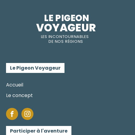
LE PIGEON  
VOYAGEUR
LES INC
O
NT
O
URNABLES
DE
NOS RÉGI
O
N
S
Le Pigeon Voyageur
Accueil
Le concept
Participer à l'aventure