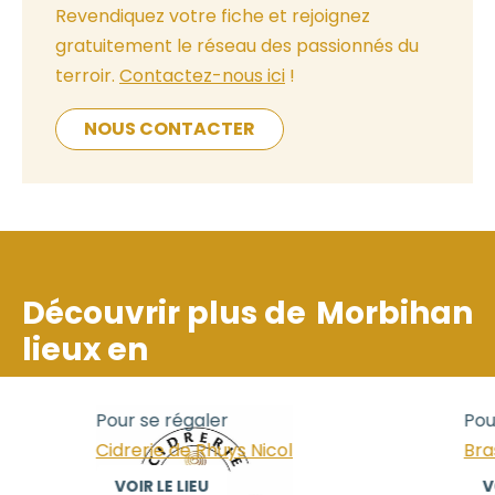
Revendiquez votre fiche et rejoignez
gratuitement le réseau des passionnés du
terroir.
Contactez-nous ici
!
NOUS CONTACTER
Découvrir plus de
Morbihan
lieux en
Pour se régaler
Pour
Cidrerie de Rhuys Nicol
Brass
VOIR LE LIEU
VOI