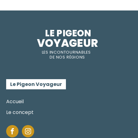
LE PIGEON  
VOYAGEUR
LES INC
O
NT
O
URNABLES
DE
NOS RÉGI
O
N
S
Le Pigeon Voyageur
Accueil
Le concept