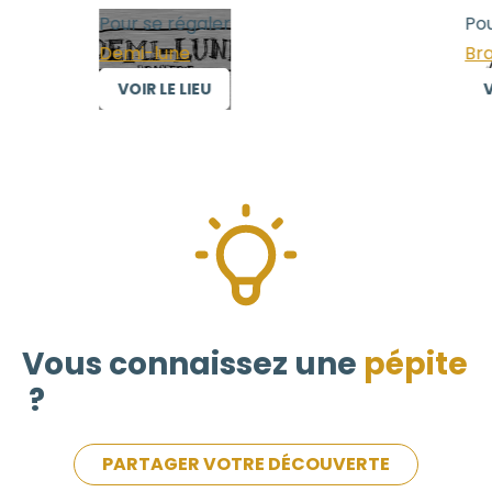
Pour se régaler
Pour
Demi-lune
Bras
VOIR LE LIEU
VO
Vous connaissez une
pépite
?
PARTAGER VOTRE DÉCOUVERTE