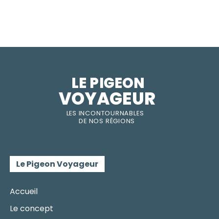
LE PIGEON  
VOYAGEUR
LES INC
O
NT
O
URNABLES
DE
NOS RÉGI
O
N
S
Le Pigeon Voyageur
Accueil
Le concept