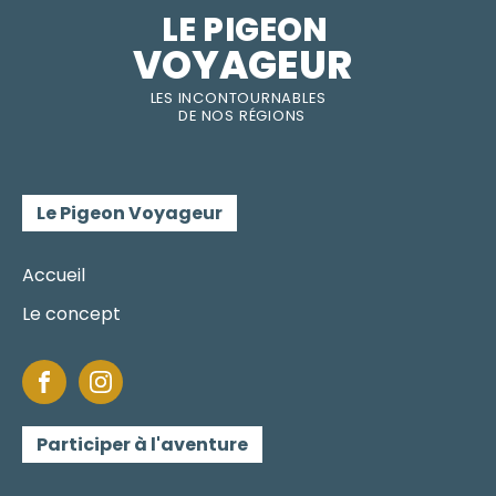
LE PIGEON  
VOYAGEUR
LES INC
O
NT
O
URNABLES
DE
NOS RÉGI
O
N
S
Le Pigeon Voyageur
Accueil
Le concept
Participer à l'aventure