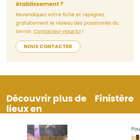
établissement ?
Revendiquez votre fiche et rejoignez
gratuitement le réseau des passionnés du
terroir.
Contactez-nous ici
!
NOUS CONTACTER
Découvrir plus de
Finistère
lieux en
Pour se régaler
Pour
La Marée Brasse
Bras