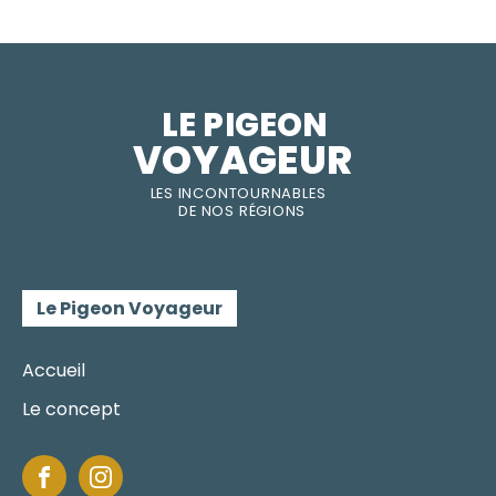
LE PIGEON  
VOYAGEUR
LES INC
O
NT
O
URNABLES
DE
NOS RÉGI
O
N
S
Le Pigeon Voyageur
Accueil
Le concept