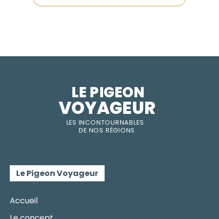
LE PIGEON  
VOYAGEUR
LES INC
O
NT
O
URNABLES
DE
NOS RÉGI
O
N
S
Le Pigeon Voyageur
Accueil
Le concept