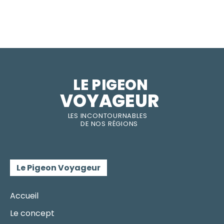
LE PIGEON  
VOYAGEUR
LES INC
O
NT
O
URNABLES
DE
NOS RÉGI
O
N
S
Le Pigeon Voyageur
Accueil
Le concept