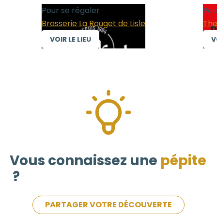
Pour se régaler
Pour
Brasserie La Rouget de Lisle
The 
VOIR LE LIEU
VOI
Vous connaissez une
pépite
?
PARTAGER VOTRE DÉCOUVERTE