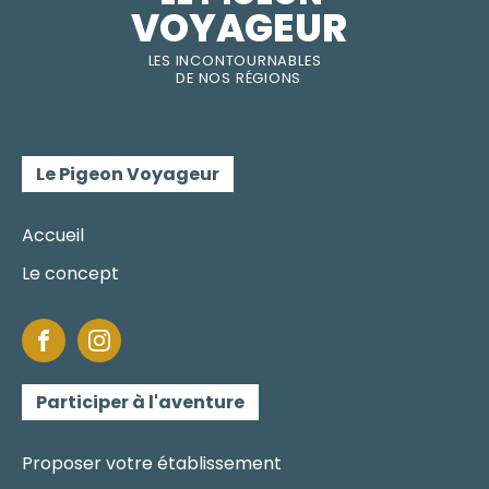
VOYAGEUR
LES INC
O
NT
O
URNABLES
DE
NOS RÉGI
O
N
S
Le Pigeon Voyageur
Accueil
Le concept
Participer à l'aventure
Proposer votre établissement