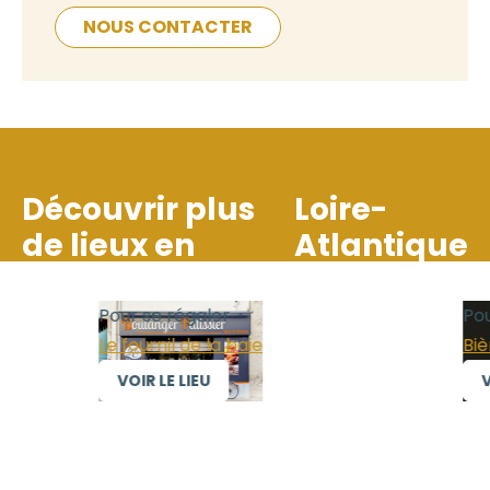
NOUS CONTACTER
Découvrir plus
Loire-
de lieux en
Atlantique
Pour se régaler
Pour
Le fournil de la baie
Bièr
VOIR LE LIEU
VO