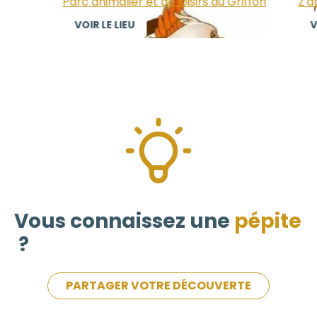
Parc animalier et de loisirs du Griffon
Z'an
VOIR LE LIEU
VOI
Vous connaissez une
pépite
?
PARTAGER VOTRE DÉCOUVERTE