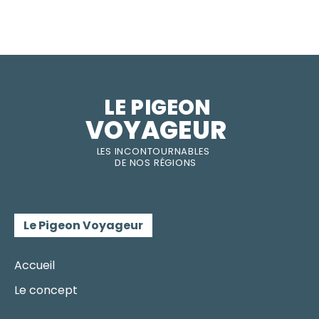
LE PIGEON  
VOYAGEUR
LES INC
O
NT
O
URNABLES
DE
NOS RÉGI
O
N
S
Le Pigeon Voyageur
Accueil
Le concept