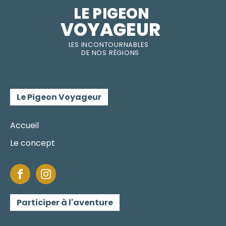
LE PIGEON  
VOYAGEUR
LES INC
O
NT
O
URNABLES
DE
NOS RÉGI
O
N
S
Le Pigeon Voyageur
Accueil
Le concept
Participer à l'aventure