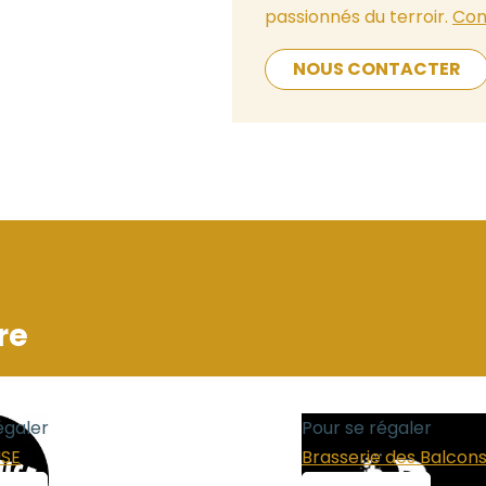
passionnés du terroir.
Con
NOUS CONTACTER
re
égaler
Pour se régaler
USE
Brasserie des Balcon