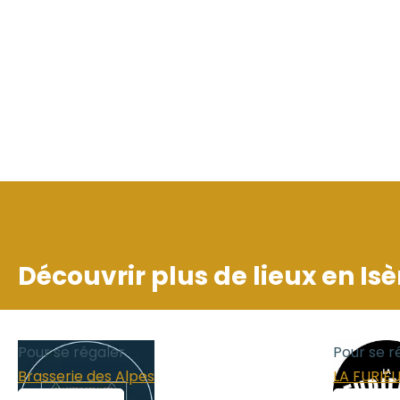
Découvrir plus de lieux en
Isè
Pour se régaler
Pour se r
Brasserie des Alpes
LA FURIE