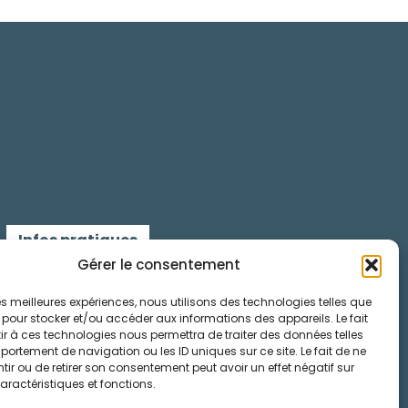
Infos pratiques
Gérer le consentement
Contactez-nous
 les meilleures expériences, nous utilisons des technologies telles que
 pour stocker et/ou accéder aux informations des appareils. Le fait
Mentions légales
r à ces technologies nous permettra de traiter des données telles
ortement de navigation ou les ID uniques sur ce site. Le fait de ne
Cookies
ir ou de retirer son consentement peut avoir un effet négatif sur
aractéristiques et fonctions.