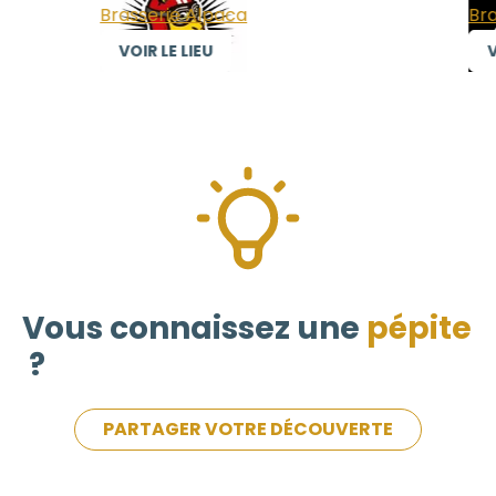
Brasserie Alpaca
Bras
VOIR LE LIEU
VO
Vous connaissez une
pépite
?
PARTAGER VOTRE DÉCOUVERTE