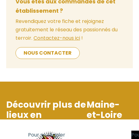
Vous êtes aux commandes de cet
établissement ?
Revendiquez votre fiche et rejoignez
gratuitement le réseau des passionnés du
terroir.
Contactez-nous ici
!
NOUS CONTACTER
Découvrir plus de
Maine-
lieux en
et-Loire
Pour se régaler
Pour