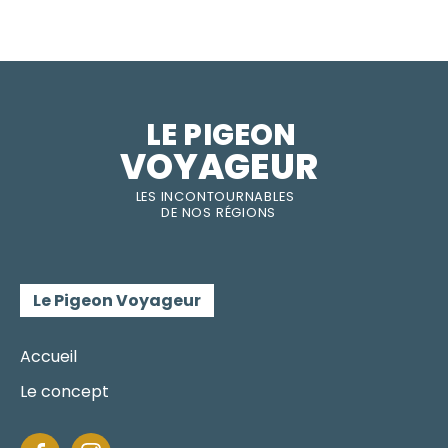
LE PIGEON  
VOYAGEUR
LES INC
O
NT
O
URNABLES
DE
NOS RÉGI
O
N
S
Le Pigeon Voyageur
Accueil
Le concept