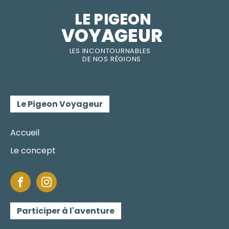
LE PIGEON  
VOYAGEUR
LES INC
O
NT
O
URNABLES
DE
NOS RÉGI
O
N
S
Le Pigeon Voyageur
Accueil
Le concept
Participer à l'aventure