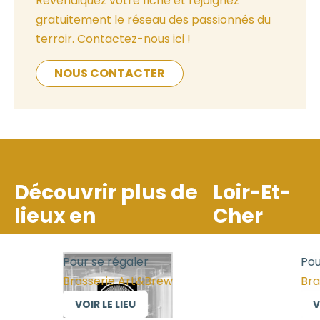
Revendiquez votre fiche et rejoignez
gratuitement le réseau des passionnés du
terroir.
Contactez-nous ici
!
NOUS CONTACTER
Découvrir plus de
Loir-Et-
lieux en
Cher
Pour se régaler
Pour
Brasserie Art&Brew
Bras
VOIR LE LIEU
VOI