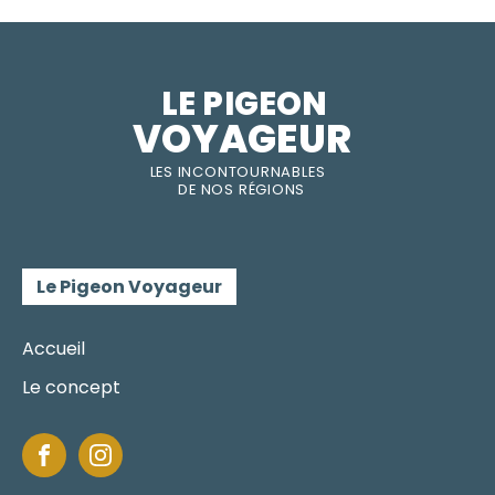
LE PIGEON  
VOYAGEUR
LES INC
O
NT
O
URNABLES
DE
NOS RÉGI
O
N
S
Le Pigeon Voyageur
Accueil
Le concept