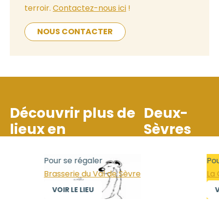
terroir.
Contactez-nous ici
!
NOUS CONTACTER
Découvrir plus de
Deux-
lieux en
Sèvres
Pour se régaler
Pour
Brasserie du Val de Sèvre
La C
VOIR LE LIEU
VO