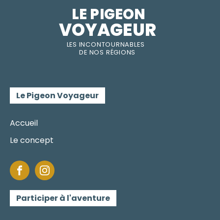
LE PIGEON  
VOYAGEUR
LES INC
O
NT
O
URNABLES
DE
NOS RÉGI
O
N
S
Le Pigeon Voyageur
Accueil
Le concept
Participer à l'aventure