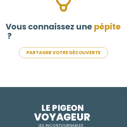
Vous connaissez une
pépite
?
PARTAGER VOTRE DÉCOUVERTE
LE PIGEON  
VOYAGEUR
LES INC
O
NT
O
URNABLES