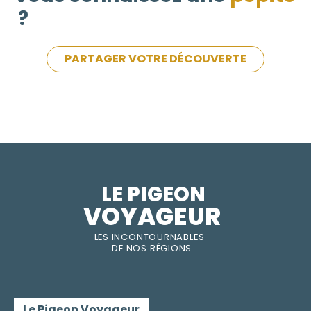
?
PARTAGER VOTRE DÉCOUVERTE
LE PIGEON  
VOYAGEUR
LES INC
O
NT
O
URNABLES
DE
NOS RÉGI
O
N
S
Le Pigeon Voyageur