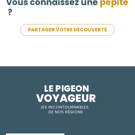
Vous connaissez une
pépite
?
PARTAGER VOTRE DÉCOUVERTE
LE PIGEON  
VOYAGEUR
LES INC
O
NT
O
URNABLES
DE
NOS RÉGI
O
N
S