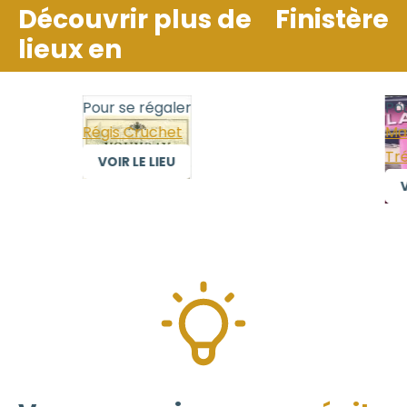
Découvrir plus de
Finistère
lieux en
Pour se régaler
Pour
Régis Cruchet
Mais
Trél
VOIR LE LIEU
VO