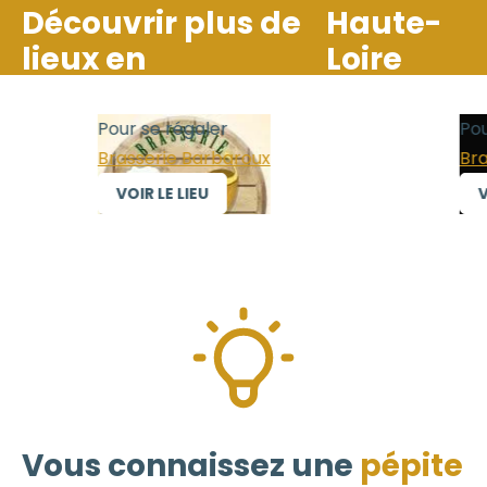
Découvrir plus de
Haute-
lieux en
Loire
Pour se régaler
Pour
Brasserie Barbaroux
Bras
VOIR LE LIEU
VO
Vous connaissez une
pépite