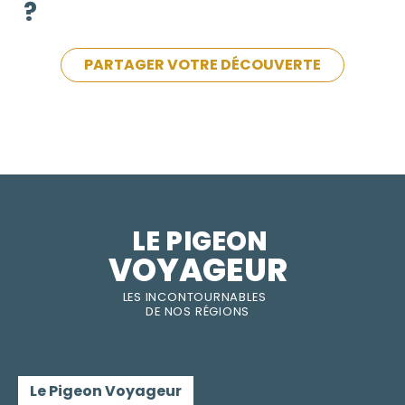
?
PARTAGER VOTRE DÉCOUVERTE
LE PIGEON  
VOYAGEUR
LES INC
O
NT
O
URNABLES
DE
NOS RÉGI
O
N
S
Le Pigeon Voyageur