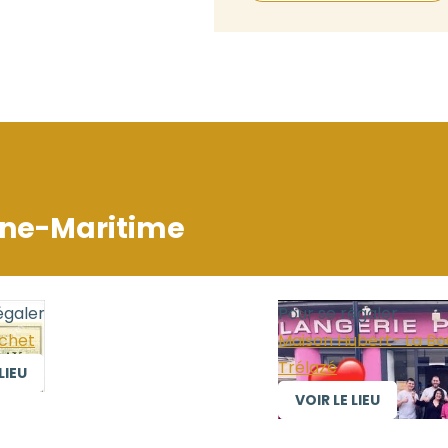
ine-Maritime
égaler
Pour se régaler
uchet
Maison Hubert- La Bo
Trélazé
LIEU
VOIR LE LIEU