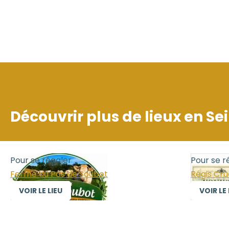
Découvrir plus de lieux en
Se
Pour se régaler
Pour se r
Ferme du Pas de Soubot
Régis Cr
VOIR LE LIEU
VOIR LE 