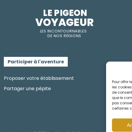
LE PIGEON  
VOYAGEUR
LES INC
O
NT
O
URNABLES
DE
NOS RÉGI
O
N
S
Participer à l'aventure
Proposer votre établissement
Pour offrir
les cookies
Partager une pépite
de consenti
que le comp
pas consent
certaines c
Ac