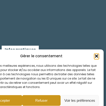
Infos pratiques
Gérer le consentement
Contactez-nous
 les meilleures expériences, nous utilisons des technologies telles que
 pour stocker et/ou accéder aux informations des appareils. Le fait
Mentions légales
r à ces technologies nous permettra de traiter des données telles
ortement de navigation ou les ID uniques sur ce site. Le fait de ne
Cookies
ir ou de retirer son consentement peut avoir un effet négatif sur
aractéristiques et fonctions.
cepter
Refuser
Voir les préférences