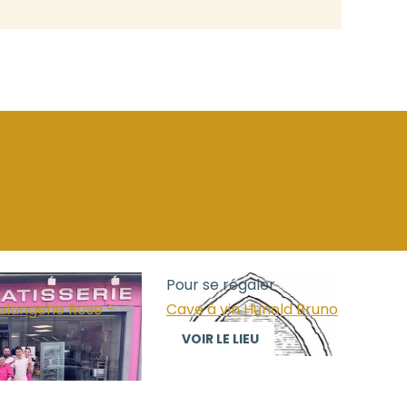
Pour se régaler
ulangerie Rose -
Cave à vin Hunold Bruno
VOIR LE LIEU