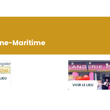
ine-Maritime
égaler
Pour se régaler
uchet
Maison Hubert- La Bo
Trélazé
LIEU
VOIR LE LIEU