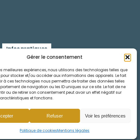
Infos pratiques
Gérer le consentement
Contactez-nous
 les meilleures expériences, nous utilisons des technologies telles que
 pour stocker et/ou accéder aux informations des appareils. Le fait
Mentions légales
r à ces technologies nous permettra de traiter des données telles
ortement de navigation ou les ID uniques sur ce site. Le fait de ne
Cookies
ir ou de retirer son consentement peut avoir un effet négatif sur
aractéristiques et fonctions.
cepter
Refuser
Voir les préférences
Politique de cookies
Mentions légales