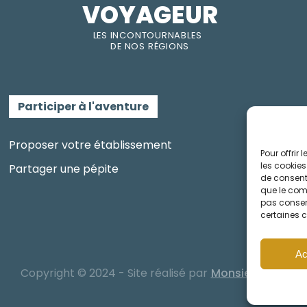
VOYAGEUR
LES INC
O
NT
O
URNABLES
DE
NOS RÉGI
O
N
S
Participer à l'aventure
Proposer votre établissement
Pour offrir
les cookies
Partager une pépite
de consenti
que le comp
pas consent
certaines c
Ac
Copyright © 2024 - Site réalisé par
Monsieurcom