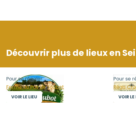
Découvrir plus de lieux en
Se
Pour se régaler
Pour se r
Ferme du Pas de Soubot
Régis Cr
VOIR LE LIEU
VOIR LE 