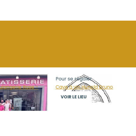
Pour se régaler
ulangerie Rose -
Cave à vin Hunold Bruno
VOIR LE LIEU