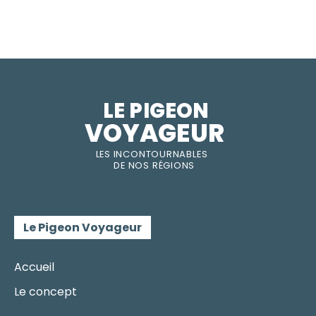
LE PIGEON  
VOYAGEUR
LES INC
O
NT
O
URNABLES
DE
NOS RÉGI
O
N
S
Le Pigeon Voyageur
Accueil
Le concept