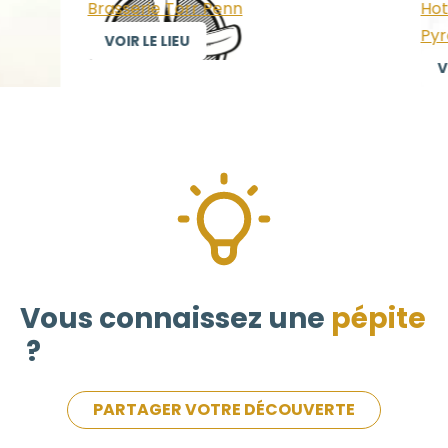
Brasserie Torr Penn
Hote
Pyre
VOIR LE LIEU
VOI
Vous connaissez une
pépite
?
PARTAGER VOTRE DÉCOUVERTE